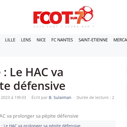
LILLE
LENS
NICE
FC NANTES
SAINT-ETIENNE
MERC
 : Le HAC va
te défensive
n 2023 à 19h33
·
Écrit par
B. Sulaiman
·
Durée de lecture : 2
 : Le HAC va prolonger sa pépite défensive