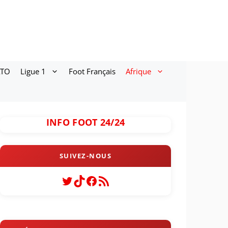
ATO
Ligue 1
Foot Français
Afrique
INFO FOOT 24/24
Twitter
TikTok
Facebook
Flux RSS