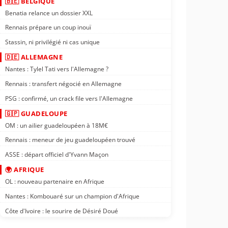
🇧🇪 BELGIQUE
Benatia relance un dossier XXL
Rennais prépare un coup inouï
Stassin, ni privilégié ni cas unique
🇩🇪 ALLEMAGNE
Nantes : Tylel Tati vers l'Allemagne ?
Rennais : transfert négocié en Allemagne
PSG : confirmé, un crack file vers l'Allemagne
🇬🇵 GUADELOUPE
OM : un ailier guadeloupéen à 18M€
Rennais : meneur de jeu guadeloupéen trouvé
ASSE : départ officiel d'Yvann Maçon
🌍 AFRIQUE
OL : nouveau partenaire en Afrique
Nantes : Kombouaré sur un champion d'Afrique
Côte d'Ivoire : le sourire de Désiré Doué