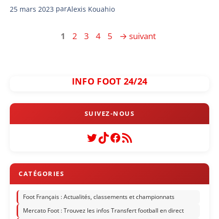
25 mars 2023
par
Alexis Kouahio
Page
Page
Page
Page
Page
1
2
3
4
5
→
suivant
INFO FOOT 24/24
Twitter
TikTok
Facebook
Flux RSS
Foot Français : Actualités, classements et championnats
Mercato Foot : Trouvez les infos Transfert football en direct