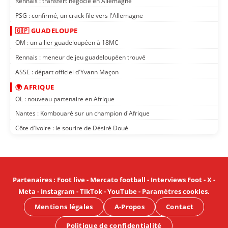
Rennais : transfert négocié en Allemagne
PSG : confirmé, un crack file vers l'Allemagne
🇬🇵 GUADELOUPE
OM : un ailier guadeloupéen à 18M€
Rennais : meneur de jeu guadeloupéen trouvé
ASSE : départ officiel d'Yvann Maçon
🌍 AFRIQUE
OL : nouveau partenaire en Afrique
Nantes : Kombouaré sur un champion d'Afrique
Côte d'Ivoire : le sourire de Désiré Doué
Partenaires
:
Foot live
-
Mercato football
-
Interviews Foot
-
X
-
Meta
-
Instagram
-
TikTok
-
YouTube
-
Paramètres cookies
.
Mentions légales
A-Propos
Contact
Politique de confidentialité