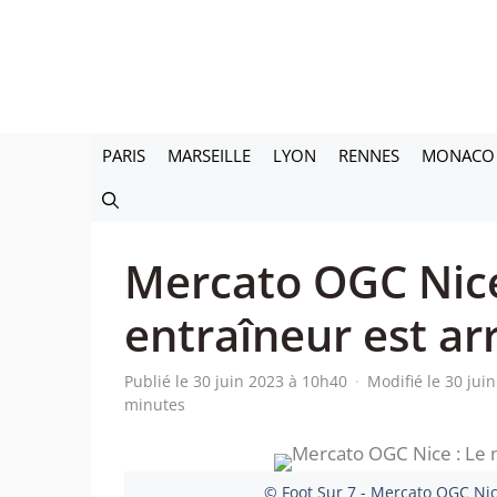
Aller
au
contenu
PARIS
MARSEILLE
LYON
RENNES
MONACO
Mercato OGC Nice
entraîneur est ar
Publié le 30 juin 2023 à 10h40
·
Modifié le 30 jui
minutes
© Foot Sur 7 - Mercato OGC Nic