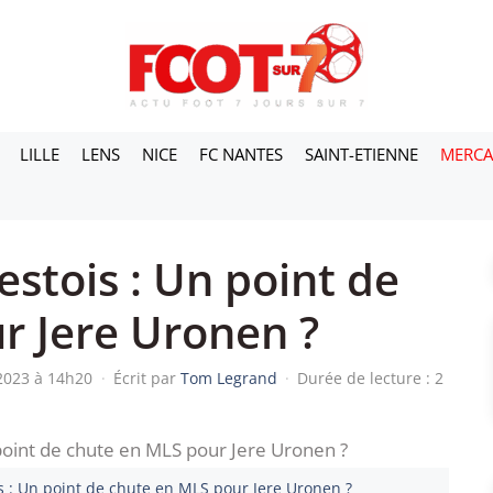
LILLE
LENS
NICE
FC NANTES
SAINT-ETIENNE
MERC
stois : Un point de
r Jere Uronen ?
 2023 à 14h20
·
Écrit par
Tom Legrand
·
Durée de lecture : 2
s : Un point de chute en MLS pour Jere Uronen ?