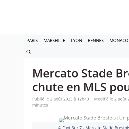
Aller
au
contenu
PARIS
MARSEILLE
LYON
RENNES
MONACO
Mercato Stade Bre
chute en MLS pou
Publié le 2 août 2023 à 12h49
·
Modifié le 2 août
minutes
© Foot Sur 7 - Mercato Stade Brestoi