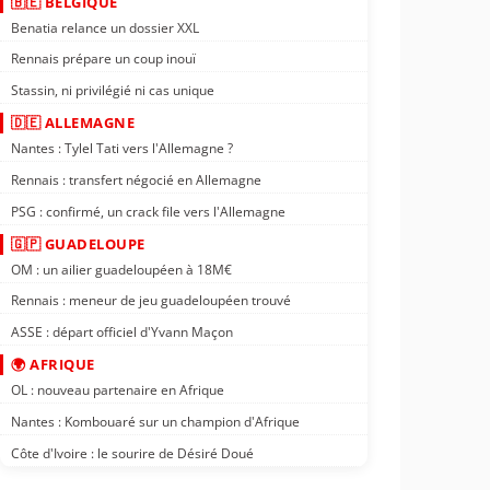
🇧🇪 BELGIQUE
Benatia relance un dossier XXL
Rennais prépare un coup inouï
Stassin, ni privilégié ni cas unique
🇩🇪 ALLEMAGNE
Nantes : Tylel Tati vers l'Allemagne ?
Rennais : transfert négocié en Allemagne
PSG : confirmé, un crack file vers l'Allemagne
🇬🇵 GUADELOUPE
OM : un ailier guadeloupéen à 18M€
Rennais : meneur de jeu guadeloupéen trouvé
ASSE : départ officiel d'Yvann Maçon
🌍 AFRIQUE
OL : nouveau partenaire en Afrique
Nantes : Kombouaré sur un champion d'Afrique
Côte d'Ivoire : le sourire de Désiré Doué