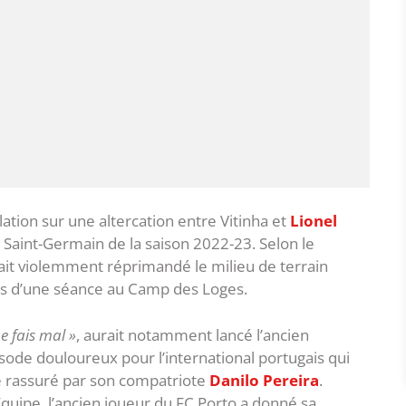
lation sur une altercation entre Vitinha et
Lionel
 Saint-Germain de la saison 2022-23. Selon le
avait violemment réprimandé le milieu de terrain
ors d’une séance au Camp des Loges.
e fais mal »
, aurait notamment lancé l’ancien
sode douloureux pour l’international portugais qui
tre rassuré par son compatriote
Danilo Pereira
.
quipe, l’ancien joueur du FC Porto a donné sa