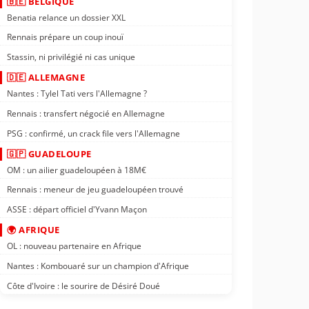
🇧🇪 BELGIQUE
Benatia relance un dossier XXL
Rennais prépare un coup inouï
Stassin, ni privilégié ni cas unique
🇩🇪 ALLEMAGNE
Nantes : Tylel Tati vers l'Allemagne ?
Rennais : transfert négocié en Allemagne
PSG : confirmé, un crack file vers l'Allemagne
🇬🇵 GUADELOUPE
OM : un ailier guadeloupéen à 18M€
Rennais : meneur de jeu guadeloupéen trouvé
ASSE : départ officiel d'Yvann Maçon
🌍 AFRIQUE
OL : nouveau partenaire en Afrique
Nantes : Kombouaré sur un champion d'Afrique
Côte d'Ivoire : le sourire de Désiré Doué