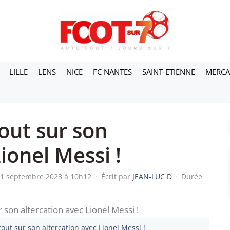
LILLE
LENS
NICE
FC NANTES
SAINT-ETIENNE
MERC
tout sur son
ionel Messi !
 21 septembre 2023 à 10h12
·
Écrit par
JEAN-LUC D
·
Durée
 tout sur son altercation avec Lionel Messi !