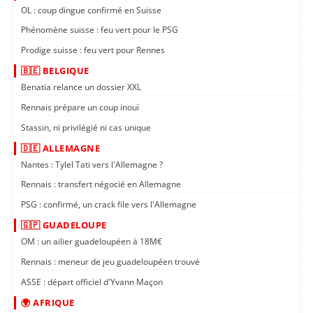
OL : coup dingue confirmé en Suisse
Phénomène suisse : feu vert pour le PSG
Prodige suisse : feu vert pour Rennes
🇧🇪 BELGIQUE
Benatia relance un dossier XXL
Rennais prépare un coup inouï
Stassin, ni privilégié ni cas unique
🇩🇪 ALLEMAGNE
Nantes : Tylel Tati vers l'Allemagne ?
Rennais : transfert négocié en Allemagne
PSG : confirmé, un crack file vers l'Allemagne
🇬🇵 GUADELOUPE
OM : un ailier guadeloupéen à 18M€
Rennais : meneur de jeu guadeloupéen trouvé
ASSE : départ officiel d'Yvann Maçon
🌍 AFRIQUE