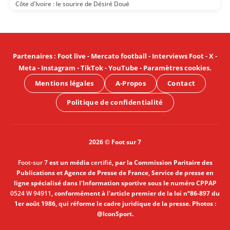
Côte d'Ivoire : le sourire de Désiré Doué
Partenaires
:
Foot live
-
Mercato football
-
Interviews Foot
-
X
-
Meta
-
Instagram
-
TikTok
-
YouTube
-
Paramètres cookies
.
Mentions légales
A-Propos
Contact
Politique de confidentialité
2026 © Foot sur 7
Foot-sur 7
est un média
certifié
, par la Commission Paritaire des
Publications et Agence de Presse de France, Service de presse en
ligne spécialisé dans l'Information sportive sous le numéro CPPAP
0524 W 94911
, conformément à l'article premier de la loi n°86-897 du
1er août 1986, qui réforme le cadre juridique de la presse. Photos :
@IconSport.