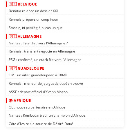
🇧🇪 BELGIQUE
Benatia relance un dossier XXL
Rennais prépare un coup inouï
Stassin, ni privilégié ni cas unique
🇩🇪 ALLEMAGNE
Nantes : Tylel Tati vers l'Allemagne ?
Rennais : transfert négocié en Allemagne
PSG : confirmé, un crack file vers l'Allemagne
🇬🇵 GUADELOUPE
OM : un ailier guadeloupéen à 18M€
Rennais : meneur de jeu guadeloupéen trouvé
ASSE : départ officiel d'Yvann Maçon
🌍 AFRIQUE
OL : nouveau partenaire en Afrique
Nantes : Kombouaré sur un champion d'Afrique
Côte d'Ivoire : le sourire de Désiré Doué