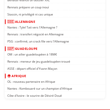
Benatia relance un dossier XXL
Rennais prépare un coup inouï
Stassin, ni privilégié ni cas unique
🇩🇪 ALLEMAGNE
Nantes : Tylel Tati vers l'Allemagne ?
Rennais : transfert négocié en Allemagne
PSG : confirmé, un crack file vers l'Allemagne
🇬🇵 GUADELOUPE
OM : un ailier guadeloupéen à 18M€
Rennais : meneur de jeu guadeloupéen trouvé
ASSE : départ officiel d'Yvann Maçon
🌍 AFRIQUE
OL : nouveau partenaire en Afrique
Nantes : Kombouaré sur un champion d'Afrique
Côte d'Ivoire : le sourire de Désiré Doué