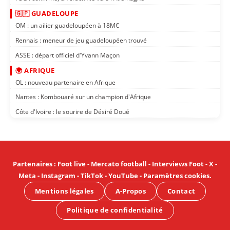
🇬🇵 GUADELOUPE
OM : un ailier guadeloupéen à 18M€
Rennais : meneur de jeu guadeloupéen trouvé
ASSE : départ officiel d'Yvann Maçon
🌍 AFRIQUE
OL : nouveau partenaire en Afrique
Nantes : Kombouaré sur un champion d'Afrique
Côte d'Ivoire : le sourire de Désiré Doué
Partenaires
:
Foot live
-
Mercato football
-
Interviews Foot
-
X
-
Meta
-
Instagram
-
TikTok
-
YouTube
-
Paramètres cookies
.
Mentions légales
A-Propos
Contact
Politique de confidentialité