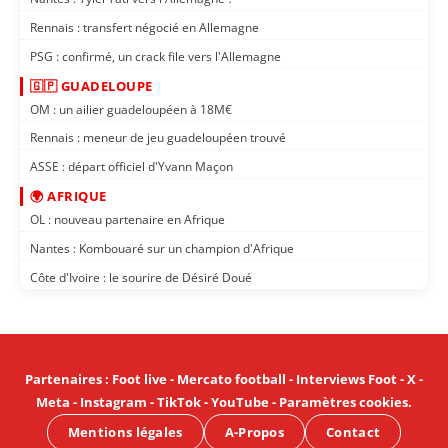
Rennais : transfert négocié en Allemagne
PSG : confirmé, un crack file vers l'Allemagne
🇬🇵 GUADELOUPE
OM : un ailier guadeloupéen à 18M€
Rennais : meneur de jeu guadeloupéen trouvé
ASSE : départ officiel d'Yvann Maçon
🌍 AFRIQUE
OL : nouveau partenaire en Afrique
Nantes : Kombouaré sur un champion d'Afrique
Côte d'Ivoire : le sourire de Désiré Doué
Partenaires
:
Foot live
-
Mercato football
-
Interviews Foot
-
X
-
Meta
-
Instagram
-
TikTok
-
YouTube
-
Paramètres cookies
.
Mentions légales
A-Propos
Contact