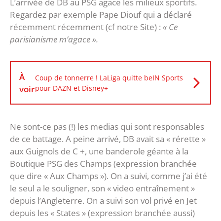
L’arrivée de DB au PSG agace les milieux sportifs.
Regardez par exemple Pape Diouf qui a déclaré
récemment récemment (cf notre Site) :
« Ce
parisianisme m’agace ».
À
Coup de tonnerre ! LaLiga quitte beIN Sports
voir
pour DAZN et Disney+
Ne sont-ce pas (!) les medias qui sont responsables
de ce battage. A peine arrivé, DB avait sa « rérette »
aux Guignols de C +, une banderole géante à la
Boutique PSG des Champs (expression branchée
que dire « Aux Champs »). On a suivi, comme j’ai été
le seul a le souligner, son « video entraînement »
depuis l’Angleterre. On a suivi son vol privé en Jet
depuis les « States » (expression branchée aussi)