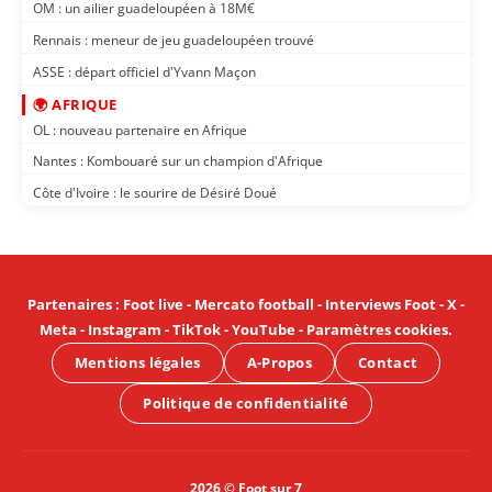
OM : un ailier guadeloupéen à 18M€
Rennais : meneur de jeu guadeloupéen trouvé
ASSE : départ officiel d'Yvann Maçon
🌍 AFRIQUE
OL : nouveau partenaire en Afrique
Nantes : Kombouaré sur un champion d'Afrique
Côte d'Ivoire : le sourire de Désiré Doué
Partenaires
:
Foot live
-
Mercato football
-
Interviews Foot
-
X
-
Meta
-
Instagram
-
TikTok
-
YouTube
-
Paramètres cookies
.
Mentions légales
A-Propos
Contact
Politique de confidentialité
2026 © Foot sur 7