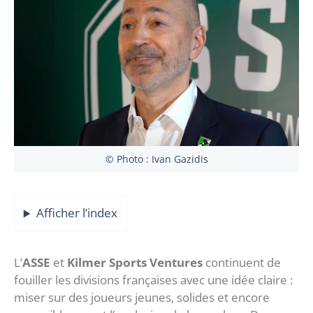
© Photo : Ivan Gazidis
Afficher l’index
L’
ASSE
et
Kilmer Sports Ventures
continuent de
fouiller les divisions françaises avec une idée claire :
miser sur des joueurs jeunes, solides et encore