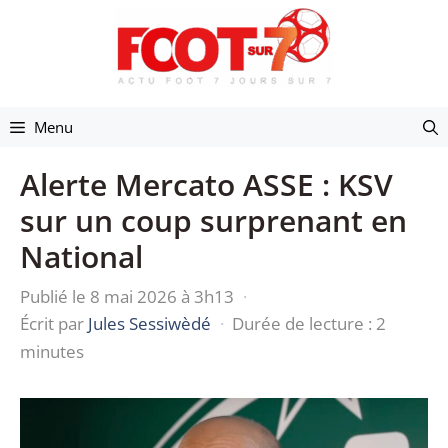
Aller
au
contenu
Menu
Alerte Mercato ASSE : KSV
sur un coup surprenant en
National
Publié le 8 mai 2026 à 3h13
·
Écrit par
Jules Sessiwèdé
·
Durée de lecture : 2
minutes