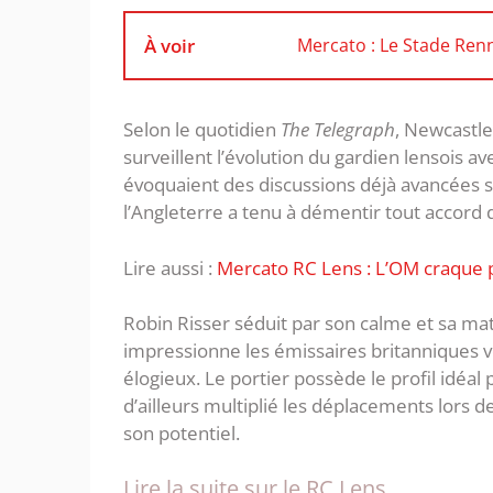
À voir
Mercato : Le Stade Renn
Selon le quotidien
The Telegraph
, Newcastle
surveillent l’évolution du gardien lensois 
évoquaient des discussions déjà avancées su
l’Angleterre a tenu à démentir tout accord dé
Lire aussi :
Mercato RC Lens : L’OM craque 
Robin Risser séduit par son calme et sa mat
impressionne les émissaires britanniques v
élogieux. Le portier possède le profil idéa
d’ailleurs multiplié les déplacements lors
son potentiel.
Lire la suite sur le RC Lens