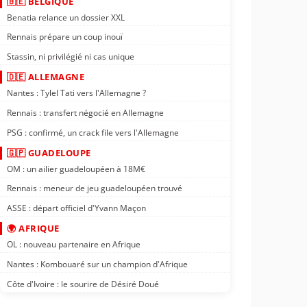
🇧🇪 BELGIQUE
Benatia relance un dossier XXL
Rennais prépare un coup inouï
Stassin, ni privilégié ni cas unique
🇩🇪 ALLEMAGNE
Nantes : Tylel Tati vers l'Allemagne ?
Rennais : transfert négocié en Allemagne
PSG : confirmé, un crack file vers l'Allemagne
🇬🇵 GUADELOUPE
OM : un ailier guadeloupéen à 18M€
Rennais : meneur de jeu guadeloupéen trouvé
ASSE : départ officiel d'Yvann Maçon
🌍 AFRIQUE
OL : nouveau partenaire en Afrique
Nantes : Kombouaré sur un champion d'Afrique
Côte d'Ivoire : le sourire de Désiré Doué