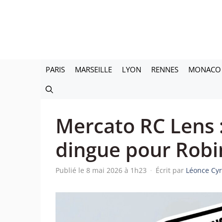
Aller
au
contenu
PARIS
MARSEILLE
LYON
RENNES
MONACO
Mercato RC Lens :
dingue pour Robi
Publié le 8 mai 2026 à 1h23
·
Écrit par
Léonce Cy