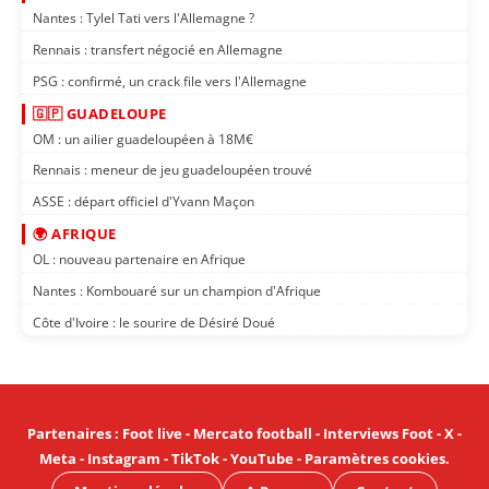
Nantes : Tylel Tati vers l'Allemagne ?
Rennais : transfert négocié en Allemagne
PSG : confirmé, un crack file vers l'Allemagne
🇬🇵 GUADELOUPE
OM : un ailier guadeloupéen à 18M€
Rennais : meneur de jeu guadeloupéen trouvé
ASSE : départ officiel d'Yvann Maçon
🌍 AFRIQUE
OL : nouveau partenaire en Afrique
Nantes : Kombouaré sur un champion d'Afrique
Côte d'Ivoire : le sourire de Désiré Doué
Partenaires
:
Foot live
-
Mercato football
-
Interviews Foot
-
X
-
Meta
-
Instagram
-
TikTok
-
YouTube
-
Paramètres cookies
.