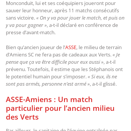
Monconduit, lui et ses coéquipiers joueront pour
sauver leur honneur, après 11 matchs consécutifs
sans victoire.
« On y va pour jouer le match, et puis on
y va pour gagner »
, a-t-il déclaré en conférence de
presse d’avant-match.
Bien qu’ancien joueur de l’
ASSE
, le milieu de terrain
d’Amiens SC ne fera pas de cadeaux aux Verts.
« Je
pense que ça va être difficile pour eux aussi »
, a-t-il
prévenu. Toutefois, il estime que les Stéphanois ont
le potentiel humain pour s’imposer.
« Si eux, ils ne
sont pas armés, personne n’est armé »
, a-t-il glissé.
ASSE-Amiens : Un match
particulier pour l’ancien milieu
des Verts
Par ailleurs, le capitaine de l’équipe entraînée par