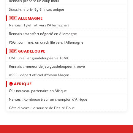
Rennais prépare un coup inouï
Stassin, ni privilégié ni cas unique
🇩🇪 ALLEMAGNE
Nantes : Tylel Tati vers l'Allemagne ?
Rennais : transfert négocié en Allemagne
PSG : confirmé, un crack file vers l'Allemagne
🇬🇵 GUADELOUPE
OM : un ailier guadeloupéen à 18M€
Rennais : meneur de jeu guadeloupéen trouvé
ASSE : départ officiel d'Yvann Maçon
🌍 AFRIQUE
OL : nouveau partenaire en Afrique
Nantes : Kombouaré sur un champion d'Afrique
Côte d'Ivoire : le sourire de Désiré Doué