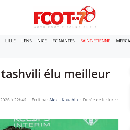
LILLE
LENS
NICE
FC NANTES
SAINT-ETIENNE
MERC
tashvili élu meilleur
i 2026 à 22h46
·
Écrit par
Alexis Kouahio
·
Durée de lecture :