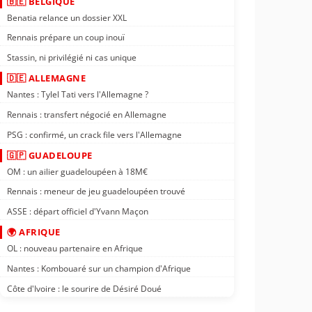
🇧🇪 BELGIQUE
Benatia relance un dossier XXL
Rennais prépare un coup inouï
Stassin, ni privilégié ni cas unique
🇩🇪 ALLEMAGNE
Nantes : Tylel Tati vers l'Allemagne ?
Rennais : transfert négocié en Allemagne
PSG : confirmé, un crack file vers l'Allemagne
🇬🇵 GUADELOUPE
OM : un ailier guadeloupéen à 18M€
Rennais : meneur de jeu guadeloupéen trouvé
ASSE : départ officiel d'Yvann Maçon
🌍 AFRIQUE
OL : nouveau partenaire en Afrique
Nantes : Kombouaré sur un champion d'Afrique
Côte d'Ivoire : le sourire de Désiré Doué