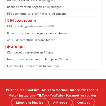
Nantes : Tylel Tati vers l'Allemagne ?
Rennais : transfert négocié en Allemagne
PSG : confirmé, un crack file vers l'Allemagne
🇬🇵 GUADELOUPE
OM : un ailier guadeloupéen à 18M€
Rennais : meneur de jeu guadeloupéen trouvé
ASSE : départ officiel d'Yvann Maçon
🌍 AFRIQUE
OL : nouveau partenaire en Afrique
Nantes : Kombouaré sur un champion d'Afrique
Côte d'Ivoire : le sourire de Désiré Doué
Partenaires
:
Foot live
-
Mercato football
-
Interviews Foot
-
X
-
Meta
-
Instagram
-
TikTok
-
YouTube
-
Paramètres cookies
.
Mentions légales
A-Propos
Contact