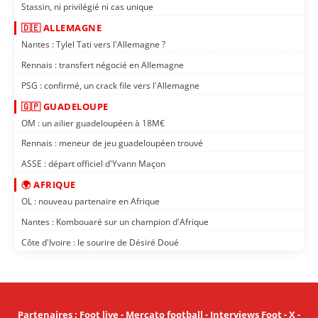
Stassin, ni privilégié ni cas unique
🇩🇪 ALLEMAGNE
Nantes : Tylel Tati vers l'Allemagne ?
Rennais : transfert négocié en Allemagne
PSG : confirmé, un crack file vers l'Allemagne
🇬🇵 GUADELOUPE
OM : un ailier guadeloupéen à 18M€
Rennais : meneur de jeu guadeloupéen trouvé
ASSE : départ officiel d'Yvann Maçon
🌍 AFRIQUE
OL : nouveau partenaire en Afrique
Nantes : Kombouaré sur un champion d'Afrique
Côte d'Ivoire : le sourire de Désiré Doué
Partenaires
:
Foot live
-
Mercato football
-
Interviews Foot
-
X
-