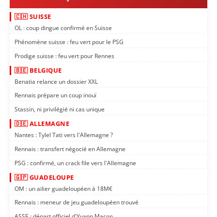
🇨🇭 SUISSE
OL : coup dingue confirmé en Suisse
Phénomène suisse : feu vert pour le PSG
Prodige suisse : feu vert pour Rennes
🇧🇪 BELGIQUE
Benatia relance un dossier XXL
Rennais prépare un coup inouï
Stassin, ni privilégié ni cas unique
🇩🇪 ALLEMAGNE
Nantes : Tylel Tati vers l'Allemagne ?
Rennais : transfert négocié en Allemagne
PSG : confirmé, un crack file vers l'Allemagne
🇬🇵 GUADELOUPE
OM : un ailier guadeloupéen à 18M€
Rennais : meneur de jeu guadeloupéen trouvé
ASSE : départ officiel d'Yvann Maçon