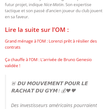
futur projet, indique
Nice-Matin
. Son expertise
tactique et son passé d’ancien joueur du club jouent
en sa faveur.
Lire la suite sur l’OM :
Grand ménage à l’OM : Lorenzi prêt à résilier des
contrats
Ça chauffe à l’OM : L’arrivée de Bruno Genesio
validée !
🚨 𝗗𝗨 𝗠𝗢𝗨𝗩𝗘𝗠𝗘𝗡𝗧 𝗣𝗢𝗨𝗥 𝗟𝗘
𝗥𝗔𝗖𝗛𝗔𝗧 𝗗𝗨 𝗚𝗬𝗠 ! 💰❤️🖤
Des investisseurs américains pourraient