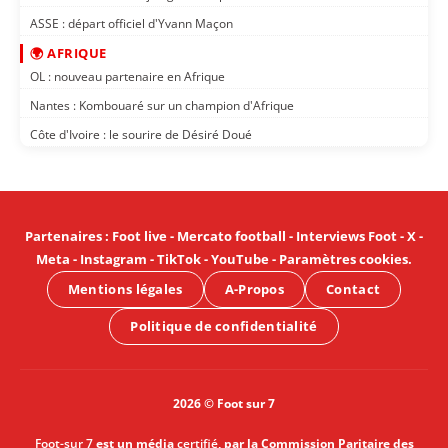
ASSE : départ officiel d'Yvann Maçon
🌍 AFRIQUE
OL : nouveau partenaire en Afrique
Nantes : Kombouaré sur un champion d'Afrique
Côte d'Ivoire : le sourire de Désiré Doué
Partenaires
:
Foot live
-
Mercato football
-
Interviews Foot
-
X
-
Meta
-
Instagram
-
TikTok
-
YouTube
-
Paramètres cookies
.
Mentions légales
A-Propos
Contact
Politique de confidentialité
2026 © Foot sur 7
Foot-sur 7
est un média
certifié
, par la Commission Paritaire des