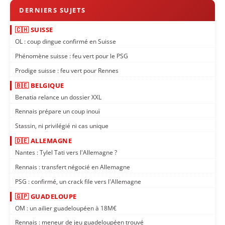
🇨🇭 SUISSE
OL : coup dingue confirmé en Suisse
Phénomène suisse : feu vert pour le PSG
Prodige suisse : feu vert pour Rennes
🇧🇪 BELGIQUE
Benatia relance un dossier XXL
Rennais prépare un coup inouï
Stassin, ni privilégié ni cas unique
🇩🇪 ALLEMAGNE
Nantes : Tylel Tati vers l'Allemagne ?
Rennais : transfert négocié en Allemagne
PSG : confirmé, un crack file vers l'Allemagne
🇬🇵 GUADELOUPE
OM : un ailier guadeloupéen à 18M€
Rennais : meneur de jeu guadeloupéen trouvé