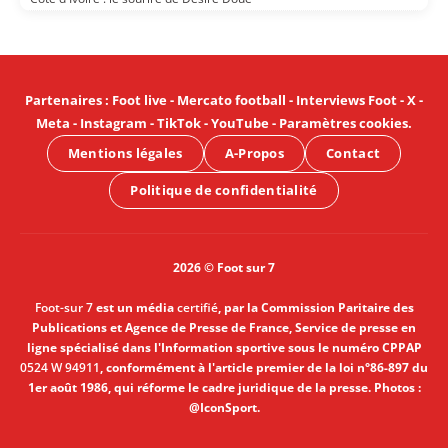
Partenaires
:
Foot live
-
Mercato football
-
Interviews Foot
-
X
-
Meta
-
Instagram
-
TikTok
-
YouTube
-
Paramètres cookies
.
Mentions légales
A-Propos
Contact
Politique de confidentialité
2026 © Foot sur 7
Foot-sur 7
est un média
certifié
, par la Commission Paritaire des
Publications et Agence de Presse de France, Service de presse en
ligne spécialisé dans l'Information sportive sous le numéro CPPAP
0524 W 94911
, conformément à l'article premier de la loi n°86-897 du
1er août 1986, qui réforme le cadre juridique de la presse. Photos :
@IconSport.