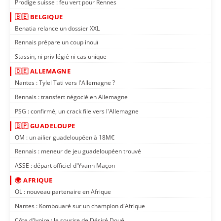
Prodige suisse : feu vert pour Rennes
🇧🇪 BELGIQUE
Benatia relance un dossier XXL
Rennais prépare un coup inouï
Stassin, ni privilégié ni cas unique
🇩🇪 ALLEMAGNE
Nantes : Tylel Tati vers l'Allemagne ?
Rennais : transfert négocié en Allemagne
PSG : confirmé, un crack file vers l'Allemagne
🇬🇵 GUADELOUPE
OM : un ailier guadeloupéen à 18M€
Rennais : meneur de jeu guadeloupéen trouvé
ASSE : départ officiel d'Yvann Maçon
🌍 AFRIQUE
OL : nouveau partenaire en Afrique
Nantes : Kombouaré sur un champion d'Afrique
Côte d'Ivoire : le sourire de Désiré Doué