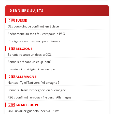
🇨🇭 SUISSE
OL : coup dingue confirmé en Suisse
Phénomène suisse : feu vert pour le PSG
Prodige suisse : feu vert pour Rennes
🇧🇪 BELGIQUE
Benatia relance un dossier XXL
Rennais prépare un coup inouï
Stassin, ni privilégié ni cas unique
🇩🇪 ALLEMAGNE
Nantes : Tylel Tati vers l'Allemagne ?
Rennais : transfert négocié en Allemagne
PSG : confirmé, un crack file vers l'Allemagne
🇬🇵 GUADELOUPE
OM : un ailier guadeloupéen à 18M€