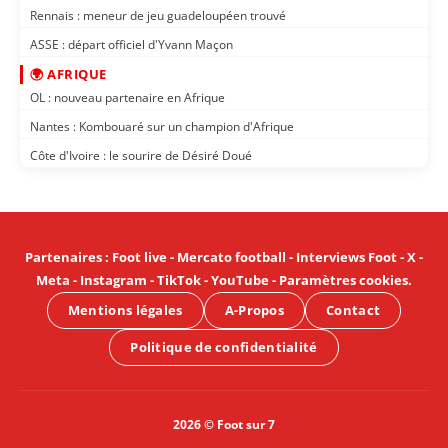
Rennais : meneur de jeu guadeloupéen trouvé
ASSE : départ officiel d'Yvann Maçon
🌍 AFRIQUE
OL : nouveau partenaire en Afrique
Nantes : Kombouaré sur un champion d'Afrique
Côte d'Ivoire : le sourire de Désiré Doué
Partenaires
:
Foot live
-
Mercato football
-
Interviews Foot
-
X
-
Meta
-
Instagram
-
TikTok
-
YouTube
-
Paramètres cookies
.
Mentions légales
A-Propos
Contact
Politique de confidentialité
2026 © Foot sur 7