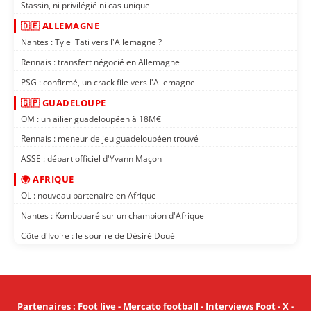
Stassin, ni privilégié ni cas unique
🇩🇪 ALLEMAGNE
Nantes : Tylel Tati vers l'Allemagne ?
Rennais : transfert négocié en Allemagne
PSG : confirmé, un crack file vers l'Allemagne
🇬🇵 GUADELOUPE
OM : un ailier guadeloupéen à 18M€
Rennais : meneur de jeu guadeloupéen trouvé
ASSE : départ officiel d'Yvann Maçon
🌍 AFRIQUE
OL : nouveau partenaire en Afrique
Nantes : Kombouaré sur un champion d'Afrique
Côte d'Ivoire : le sourire de Désiré Doué
Partenaires
:
Foot live
-
Mercato football
-
Interviews Foot
-
X
-