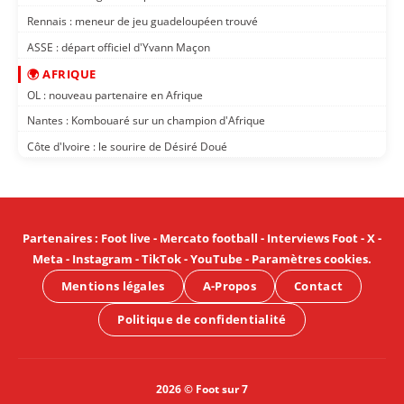
Rennais : meneur de jeu guadeloupéen trouvé
ASSE : départ officiel d'Yvann Maçon
🌍 AFRIQUE
OL : nouveau partenaire en Afrique
Nantes : Kombouaré sur un champion d'Afrique
Côte d'Ivoire : le sourire de Désiré Doué
Partenaires
:
Foot live
-
Mercato football
-
Interviews Foot
-
X
-
Meta
-
Instagram
-
TikTok
-
YouTube
-
Paramètres cookies
.
Mentions légales
A-Propos
Contact
Politique de confidentialité
2026 © Foot sur 7