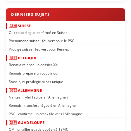
🇨🇭 SUISSE
OL : coup dingue confirmé en Suisse
Phénomène suisse : feu vert pour le PSG
Prodige suisse : feu vert pour Rennes
🇧🇪 BELGIQUE
Benatia relance un dossier XXL
Rennais prépare un coup inouï
Stassin, ni privilégié ni cas unique
🇩🇪 ALLEMAGNE
Nantes : Tylel Tati vers l'Allemagne ?
Rennais : transfert négocié en Allemagne
PSG : confirmé, un crack file vers l'Allemagne
🇬🇵 GUADELOUPE
OM : un ailier guadeloupéen à 18M€