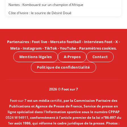
Nantes : Kombouaré sur un champion d'Afrique
Côte d'Ivoire : le sourire de Désiré Doué
Partenaires
:
Foot live
-
Mercato football
-
Interviews Foot
-
X
-
Meta
-
Instagram
-
TikTok
-
YouTube
-
Paramètres cookies
.
Mentions légales
A-Propos
Contact
Politique de confidentialité
2026 © Foot sur 7
Foot-sur 7
est un média
certifié
, par la Commission Paritaire des
Publications et Agence de Presse de France, Service de presse en
ligne spécialisé dans l'Information sportive sous le numéro CPPAP
0524 W 94911
, conformément à l'article premier de la loi n°86-897 du
1er août 1986, qui réforme le cadre juridique de la presse. Photos :