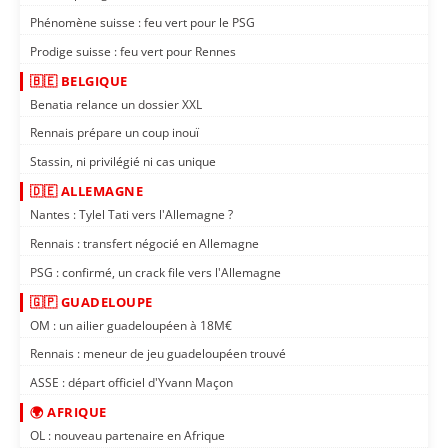
Phénomène suisse : feu vert pour le PSG
Prodige suisse : feu vert pour Rennes
🇧🇪 BELGIQUE
Benatia relance un dossier XXL
Rennais prépare un coup inouï
Stassin, ni privilégié ni cas unique
🇩🇪 ALLEMAGNE
Nantes : Tylel Tati vers l'Allemagne ?
Rennais : transfert négocié en Allemagne
PSG : confirmé, un crack file vers l'Allemagne
🇬🇵 GUADELOUPE
OM : un ailier guadeloupéen à 18M€
Rennais : meneur de jeu guadeloupéen trouvé
ASSE : départ officiel d'Yvann Maçon
🌍 AFRIQUE
OL : nouveau partenaire en Afrique