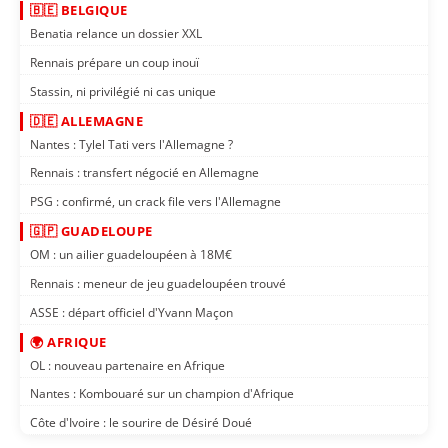
🇧🇪 BELGIQUE
Benatia relance un dossier XXL
Rennais prépare un coup inouï
Stassin, ni privilégié ni cas unique
🇩🇪 ALLEMAGNE
Nantes : Tylel Tati vers l'Allemagne ?
Rennais : transfert négocié en Allemagne
PSG : confirmé, un crack file vers l'Allemagne
🇬🇵 GUADELOUPE
OM : un ailier guadeloupéen à 18M€
Rennais : meneur de jeu guadeloupéen trouvé
ASSE : départ officiel d'Yvann Maçon
🌍 AFRIQUE
OL : nouveau partenaire en Afrique
Nantes : Kombouaré sur un champion d'Afrique
Côte d'Ivoire : le sourire de Désiré Doué