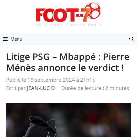
Aller
au
contenu
Menu
Litige PSG – Mbappé : Pierre
Ménès annonce le verdict !
Publié le 19 septembre 2024 à 21h15
·
Écrit par
JEAN-LUC D
·
Durée de lecture : 2 minutes