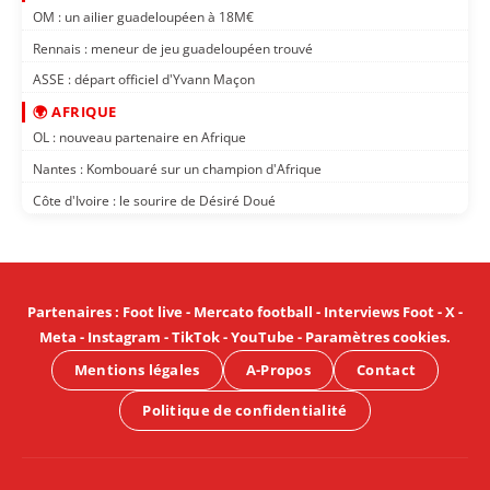
OM : un ailier guadeloupéen à 18M€
Rennais : meneur de jeu guadeloupéen trouvé
ASSE : départ officiel d'Yvann Maçon
🌍 AFRIQUE
OL : nouveau partenaire en Afrique
Nantes : Kombouaré sur un champion d'Afrique
Côte d'Ivoire : le sourire de Désiré Doué
Partenaires
:
Foot live
-
Mercato football
-
Interviews Foot
-
X
-
Meta
-
Instagram
-
TikTok
-
YouTube
-
Paramètres cookies
.
Mentions légales
A-Propos
Contact
Politique de confidentialité