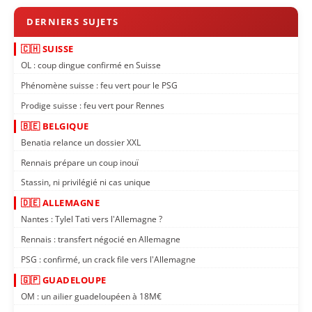
🇨🇭 SUISSE
OL : coup dingue confirmé en Suisse
Phénomène suisse : feu vert pour le PSG
Prodige suisse : feu vert pour Rennes
🇧🇪 BELGIQUE
Benatia relance un dossier XXL
Rennais prépare un coup inouï
Stassin, ni privilégié ni cas unique
🇩🇪 ALLEMAGNE
Nantes : Tylel Tati vers l'Allemagne ?
Rennais : transfert négocié en Allemagne
PSG : confirmé, un crack file vers l'Allemagne
🇬🇵 GUADELOUPE
OM : un ailier guadeloupéen à 18M€