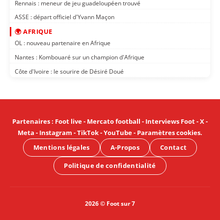
Rennais : meneur de jeu guadeloupéen trouvé
ASSE : départ officiel d'Yvann Maçon
🌍 AFRIQUE
OL : nouveau partenaire en Afrique
Nantes : Kombouaré sur un champion d'Afrique
Côte d'Ivoire : le sourire de Désiré Doué
Partenaires
:
Foot live
-
Mercato football
-
Interviews Foot
-
X
-
Meta
-
Instagram
-
TikTok
-
YouTube
-
Paramètres cookies
.
Mentions légales
A-Propos
Contact
Politique de confidentialité
2026 © Foot sur 7