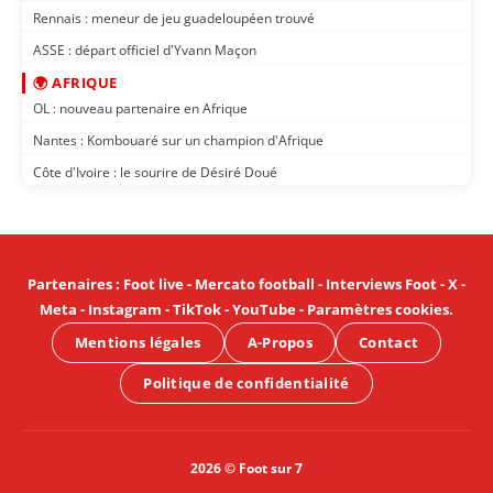
Rennais : meneur de jeu guadeloupéen trouvé
ASSE : départ officiel d'Yvann Maçon
🌍 AFRIQUE
OL : nouveau partenaire en Afrique
Nantes : Kombouaré sur un champion d'Afrique
Côte d'Ivoire : le sourire de Désiré Doué
Partenaires
:
Foot live
-
Mercato football
-
Interviews Foot
-
X
-
Meta
-
Instagram
-
TikTok
-
YouTube
-
Paramètres cookies
.
Mentions légales
A-Propos
Contact
Politique de confidentialité
2026 © Foot sur 7