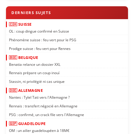
🇨🇭 SUISSE
OL : coup dingue confirmé en Suisse
Phénomène suisse : feu vert pour le PSG
Prodige suisse : feu vert pour Rennes
🇧🇪 BELGIQUE
Benatia relance un dossier XXL
Rennais prépare un coup inouï
Stassin, ni privilégié ni cas unique
🇩🇪 ALLEMAGNE
Nantes : Tylel Tati vers l'Allemagne ?
Rennais : transfert négocié en Allemagne
PSG : confirmé, un crack file vers l'Allemagne
🇬🇵 GUADELOUPE
OM : un ailier guadeloupéen à 18M€