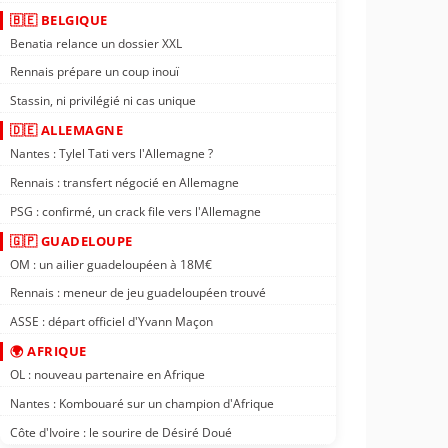
🇧🇪 BELGIQUE
Benatia relance un dossier XXL
Rennais prépare un coup inouï
Stassin, ni privilégié ni cas unique
🇩🇪 ALLEMAGNE
Nantes : Tylel Tati vers l'Allemagne ?
Rennais : transfert négocié en Allemagne
PSG : confirmé, un crack file vers l'Allemagne
🇬🇵 GUADELOUPE
OM : un ailier guadeloupéen à 18M€
Rennais : meneur de jeu guadeloupéen trouvé
ASSE : départ officiel d'Yvann Maçon
🌍 AFRIQUE
OL : nouveau partenaire en Afrique
Nantes : Kombouaré sur un champion d'Afrique
Côte d'Ivoire : le sourire de Désiré Doué