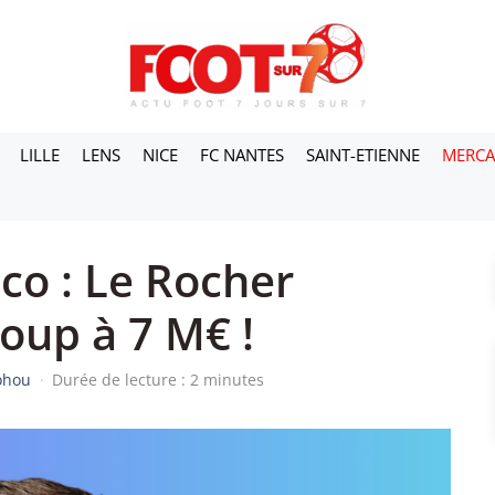
LILLE
LENS
NICE
FC NANTES
SAINT-ETIENNE
MERC
o : Le Rocher
oup à 7 M€ !
dohou
·
Durée de lecture : 2 minutes