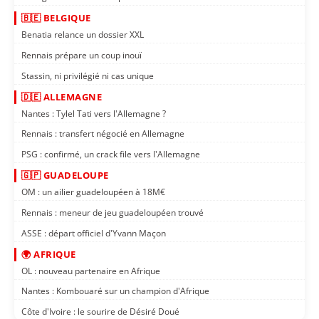
🇧🇪 BELGIQUE
Benatia relance un dossier XXL
Rennais prépare un coup inouï
Stassin, ni privilégié ni cas unique
🇩🇪 ALLEMAGNE
Nantes : Tylel Tati vers l'Allemagne ?
Rennais : transfert négocié en Allemagne
PSG : confirmé, un crack file vers l'Allemagne
🇬🇵 GUADELOUPE
OM : un ailier guadeloupéen à 18M€
Rennais : meneur de jeu guadeloupéen trouvé
ASSE : départ officiel d'Yvann Maçon
🌍 AFRIQUE
OL : nouveau partenaire en Afrique
Nantes : Kombouaré sur un champion d'Afrique
Côte d'Ivoire : le sourire de Désiré Doué