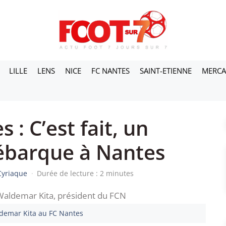
LILLE
LENS
NICE
FC NANTES
SAINT-ETIENNE
MERC
: C’est fait, un
ébarque à Nantes
Cyriaque
·
Durée de lecture : 2 minutes
ldemar Kita au FC Nantes