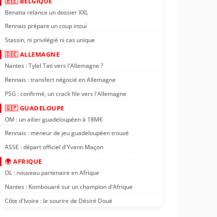
🇧🇪 BELGIQUE
Benatia relance un dossier XXL
Rennais prépare un coup inouï
Stassin, ni privilégié ni cas unique
🇩🇪 ALLEMAGNE
Nantes : Tylel Tati vers l'Allemagne ?
Rennais : transfert négocié en Allemagne
PSG : confirmé, un crack file vers l'Allemagne
🇬🇵 GUADELOUPE
OM : un ailier guadeloupéen à 18M€
Rennais : meneur de jeu guadeloupéen trouvé
ASSE : départ officiel d'Yvann Maçon
🌍 AFRIQUE
OL : nouveau partenaire en Afrique
Nantes : Kombouaré sur un champion d'Afrique
Côte d'Ivoire : le sourire de Désiré Doué