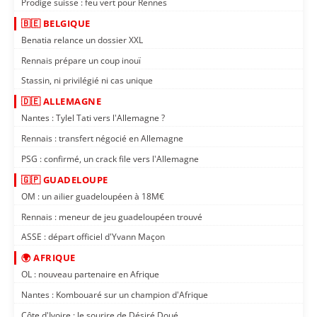
Prodige suisse : feu vert pour Rennes
🇧🇪 BELGIQUE
Benatia relance un dossier XXL
Rennais prépare un coup inouï
Stassin, ni privilégié ni cas unique
🇩🇪 ALLEMAGNE
Nantes : Tylel Tati vers l'Allemagne ?
Rennais : transfert négocié en Allemagne
PSG : confirmé, un crack file vers l'Allemagne
🇬🇵 GUADELOUPE
OM : un ailier guadeloupéen à 18M€
Rennais : meneur de jeu guadeloupéen trouvé
ASSE : départ officiel d'Yvann Maçon
🌍 AFRIQUE
OL : nouveau partenaire en Afrique
Nantes : Kombouaré sur un champion d'Afrique
Côte d'Ivoire : le sourire de Désiré Doué