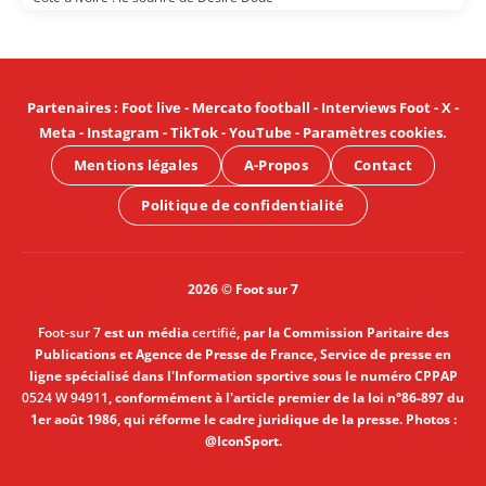
Partenaires
:
Foot live
-
Mercato football
-
Interviews Foot
-
X
-
Meta
-
Instagram
-
TikTok
-
YouTube
-
Paramètres cookies
.
Mentions légales
A-Propos
Contact
Politique de confidentialité
2026 © Foot sur 7
Foot-sur 7
est un média
certifié
, par la Commission Paritaire des
Publications et Agence de Presse de France, Service de presse en
ligne spécialisé dans l'Information sportive sous le numéro CPPAP
0524 W 94911
, conformément à l'article premier de la loi n°86-897 du
1er août 1986, qui réforme le cadre juridique de la presse. Photos :
@IconSport.