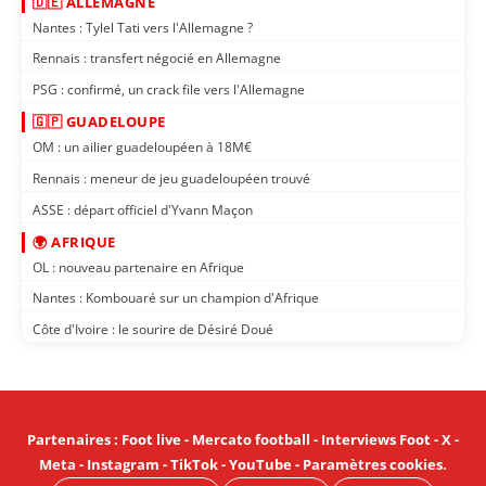
🇩🇪 ALLEMAGNE
Nantes : Tylel Tati vers l'Allemagne ?
Rennais : transfert négocié en Allemagne
PSG : confirmé, un crack file vers l'Allemagne
🇬🇵 GUADELOUPE
OM : un ailier guadeloupéen à 18M€
Rennais : meneur de jeu guadeloupéen trouvé
ASSE : départ officiel d'Yvann Maçon
🌍 AFRIQUE
OL : nouveau partenaire en Afrique
Nantes : Kombouaré sur un champion d'Afrique
Côte d'Ivoire : le sourire de Désiré Doué
Partenaires
:
Foot live
-
Mercato football
-
Interviews Foot
-
X
-
Meta
-
Instagram
-
TikTok
-
YouTube
-
Paramètres cookies
.