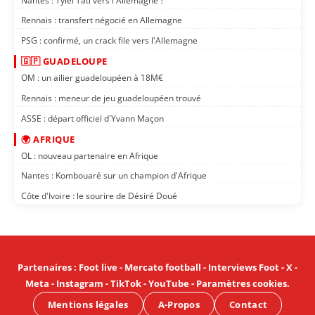
Nantes : Tylel Tati vers l'Allemagne ?
Rennais : transfert négocié en Allemagne
PSG : confirmé, un crack file vers l'Allemagne
🇬🇵 GUADELOUPE
OM : un ailier guadeloupéen à 18M€
Rennais : meneur de jeu guadeloupéen trouvé
ASSE : départ officiel d'Yvann Maçon
🌍 AFRIQUE
OL : nouveau partenaire en Afrique
Nantes : Kombouaré sur un champion d'Afrique
Côte d'Ivoire : le sourire de Désiré Doué
Partenaires
:
Foot live
-
Mercato football
-
Interviews Foot
-
X
-
Meta
-
Instagram
-
TikTok
-
YouTube
-
Paramètres cookies
.
Mentions légales
A-Propos
Contact