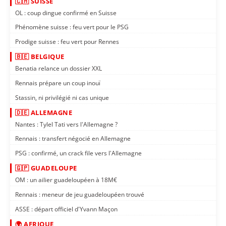
🇨🇭 SUISSE
OL : coup dingue confirmé en Suisse
Phénomène suisse : feu vert pour le PSG
Prodige suisse : feu vert pour Rennes
🇧🇪 BELGIQUE
Benatia relance un dossier XXL
Rennais prépare un coup inouï
Stassin, ni privilégié ni cas unique
🇩🇪 ALLEMAGNE
Nantes : Tylel Tati vers l'Allemagne ?
Rennais : transfert négocié en Allemagne
PSG : confirmé, un crack file vers l'Allemagne
🇬🇵 GUADELOUPE
OM : un ailier guadeloupéen à 18M€
Rennais : meneur de jeu guadeloupéen trouvé
ASSE : départ officiel d'Yvann Maçon
🌍 AFRIQUE