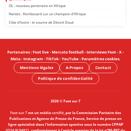
OL : nouveau partenaire en Afrique
Nantes : Kombouaré sur un champion d'Afrique
Côte d'Ivoire : le sourire de Désiré Doué
Partenaires
:
Foot live
-
Mercato football
-
Interviews Foot
-
X
-
Meta
-
Instagram
-
TikTok
-
YouTube
-
Paramètres cookies
.
Mentions légales
A-Propos
Contact
Politique de confidentialité
2026 © Foot sur 7
Foot-sur 7
est un média
certifié
, par la Commission Paritaire des
Publications et Agence de Presse de France, Service de presse en
ligne spécialisé dans l'Information sportive sous le numéro CPPAP
0524 W 94911
, conformément à l'article premier de la loi n°86-897 du