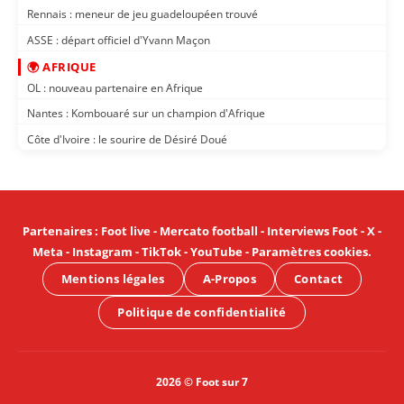
Rennais : meneur de jeu guadeloupéen trouvé
ASSE : départ officiel d'Yvann Maçon
🌍 AFRIQUE
OL : nouveau partenaire en Afrique
Nantes : Kombouaré sur un champion d'Afrique
Côte d'Ivoire : le sourire de Désiré Doué
Partenaires
:
Foot live
-
Mercato football
-
Interviews Foot
-
X
-
Meta
-
Instagram
-
TikTok
-
YouTube
-
Paramètres cookies
.
Mentions légales
A-Propos
Contact
Politique de confidentialité
2026 © Foot sur 7