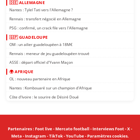
🇩🇪 ALLEMAGNE
Nantes : Tylel Tati vers l'Allemagne ?
Rennais : transfert négocié en Allemagne
PSG : confirmé, un crack file vers l'Allemagne
🇬🇵 GUADELOUPE
OM : un ailier guadeloupéen à 18M€
Rennais : meneur de jeu guadeloupéen trouvé
ASSE : départ officiel d'Yvann Maçon
🌍 AFRIQUE
OL : nouveau partenaire en Afrique
Nantes : Kombouaré sur un champion d'Afrique
Côte d'Ivoire : le sourire de Désiré Doué
Partenaires
:
Foot live
-
Mercato football
-
Interviews Foot
-
X
-
Meta
-
Instagram
-
TikTok
-
YouTube
-
Paramètres cookies
.