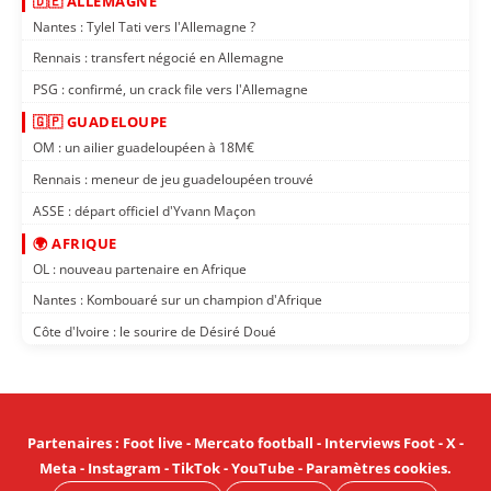
🇩🇪 ALLEMAGNE
Nantes : Tylel Tati vers l'Allemagne ?
Rennais : transfert négocié en Allemagne
PSG : confirmé, un crack file vers l'Allemagne
🇬🇵 GUADELOUPE
OM : un ailier guadeloupéen à 18M€
Rennais : meneur de jeu guadeloupéen trouvé
ASSE : départ officiel d'Yvann Maçon
🌍 AFRIQUE
OL : nouveau partenaire en Afrique
Nantes : Kombouaré sur un champion d'Afrique
Côte d'Ivoire : le sourire de Désiré Doué
Partenaires
:
Foot live
-
Mercato football
-
Interviews Foot
-
X
-
Meta
-
Instagram
-
TikTok
-
YouTube
-
Paramètres cookies
.