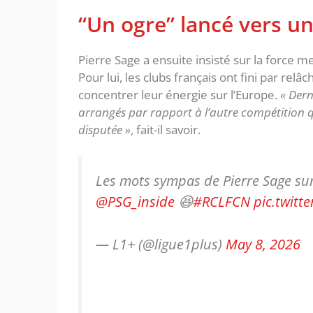
‎“Un ogre” lancé vers 
‎Pierre Sage a ensuite insisté sur la force me
Pour lui, les clubs français ont fini par relâ
concentrer leur énergie sur l’Europe.‎
« Dern
arrangés par rapport à l’autre compétition q
disputée »
, fait-il savoir.
Les mots sympas de Pierre Sage sur
@PSG_inside
😆
#RCLFCN
pic.twitt
— L1+ (@ligue1plus)
May 8, 2026