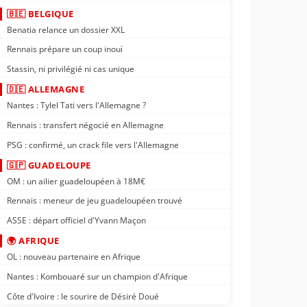
🇧🇪 BELGIQUE
Benatia relance un dossier XXL
Rennais prépare un coup inouï
Stassin, ni privilégié ni cas unique
🇩🇪 ALLEMAGNE
Nantes : Tylel Tati vers l'Allemagne ?
Rennais : transfert négocié en Allemagne
PSG : confirmé, un crack file vers l'Allemagne
🇬🇵 GUADELOUPE
OM : un ailier guadeloupéen à 18M€
Rennais : meneur de jeu guadeloupéen trouvé
ASSE : départ officiel d'Yvann Maçon
🌍 AFRIQUE
OL : nouveau partenaire en Afrique
Nantes : Kombouaré sur un champion d'Afrique
Côte d'Ivoire : le sourire de Désiré Doué