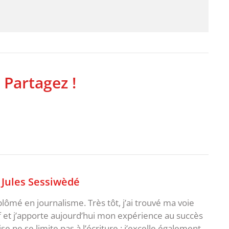
 Partagez !
,
Jules Sessiwèdé
plômé en journalisme. Très tôt, j’ai trouvé ma voie
f et j’apporte aujourd’hui mon expérience au succès
e ne se limite pas à l’écriture : j’excelle également