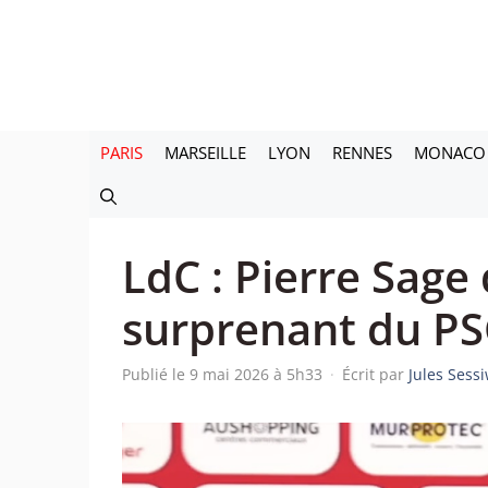
Aller
au
contenu
PARIS
MARSEILLE
LYON
RENNES
MONACO
LdC : Pierre Sage
surprenant du P
Publié le 9 mai 2026 à 5h33
·
Écrit par
Jules Sess