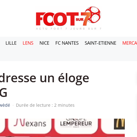
LILLE
LENS
NICE
FC NANTES
SAINT-ETIENNE
MERC
 dresse un éloge
SG
iwèdé
·
Durée de lecture : 2 minutes