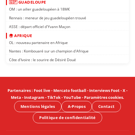
🇬🇵 GUADELOUPE
OM : un ailier guadeloupéen à 18M€
Rennais : meneur de jeu guadeloupéen trouvé
ASSE : départ officiel d'Yvann Maçon
🌍 AFRIQUE
OL : nouveau partenaire en Afrique
Nantes : Kombouaré sur un champion d'Afrique
Côte d'Ivoire : le sourire de Désiré Doué
Partenaires
:
Foot live
-
Mercato football
-
Interviews Foot
-
X
-
Meta
-
Instagram
-
TikTok
-
YouTube
-
Paramètres cookies
.
Mentions légales
A-Propos
Contact
Politique de confidentialité