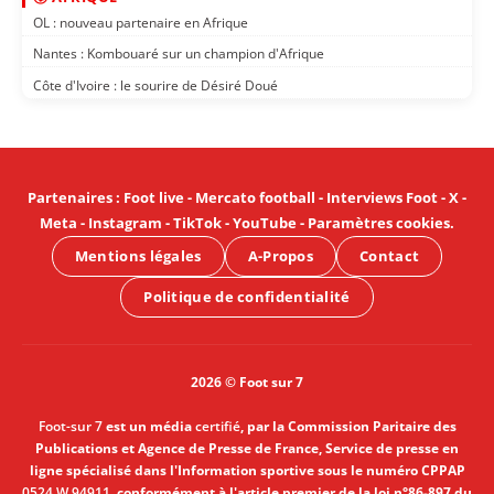
OL : nouveau partenaire en Afrique
Nantes : Kombouaré sur un champion d'Afrique
Côte d'Ivoire : le sourire de Désiré Doué
Partenaires
:
Foot live
-
Mercato football
-
Interviews Foot
-
X
-
Meta
-
Instagram
-
TikTok
-
YouTube
-
Paramètres cookies
.
Mentions légales
A-Propos
Contact
Politique de confidentialité
2026 © Foot sur 7
Foot-sur 7
est un média
certifié
, par la Commission Paritaire des
Publications et Agence de Presse de France, Service de presse en
ligne spécialisé dans l'Information sportive sous le numéro CPPAP
0524 W 94911
, conformément à l'article premier de la loi n°86-897 du