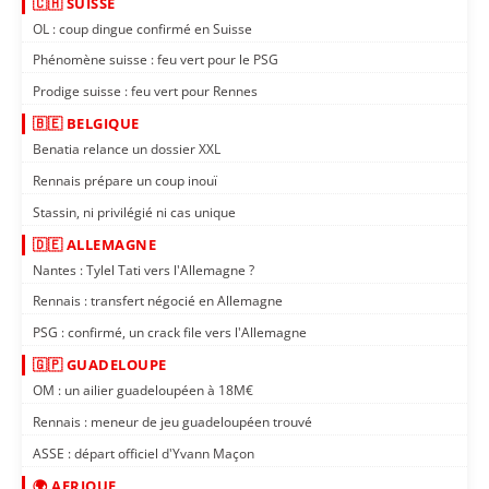
🇨🇭 SUISSE
OL : coup dingue confirmé en Suisse
Phénomène suisse : feu vert pour le PSG
Prodige suisse : feu vert pour Rennes
🇧🇪 BELGIQUE
Benatia relance un dossier XXL
Rennais prépare un coup inouï
Stassin, ni privilégié ni cas unique
🇩🇪 ALLEMAGNE
Nantes : Tylel Tati vers l'Allemagne ?
Rennais : transfert négocié en Allemagne
PSG : confirmé, un crack file vers l'Allemagne
🇬🇵 GUADELOUPE
OM : un ailier guadeloupéen à 18M€
Rennais : meneur de jeu guadeloupéen trouvé
ASSE : départ officiel d'Yvann Maçon
🌍 AFRIQUE