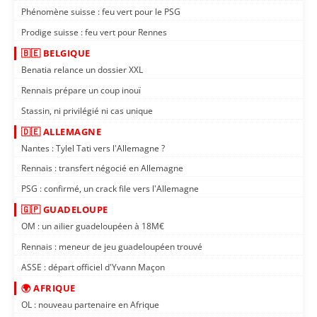
Phénomène suisse : feu vert pour le PSG
Prodige suisse : feu vert pour Rennes
🇧🇪 BELGIQUE
Benatia relance un dossier XXL
Rennais prépare un coup inouï
Stassin, ni privilégié ni cas unique
🇩🇪 ALLEMAGNE
Nantes : Tylel Tati vers l'Allemagne ?
Rennais : transfert négocié en Allemagne
PSG : confirmé, un crack file vers l'Allemagne
🇬🇵 GUADELOUPE
OM : un ailier guadeloupéen à 18M€
Rennais : meneur de jeu guadeloupéen trouvé
ASSE : départ officiel d'Yvann Maçon
🌍 AFRIQUE
OL : nouveau partenaire en Afrique