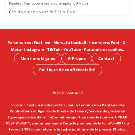
Nantes : Kombouaré sur un champion d'Afrique
Côte d'Ivoire : le sourire de Désiré Doué
Partenaires
:
Foot live
-
Mercato football
-
Interviews Foot
-
X
-
Meta
-
Instagram
-
TikTok
-
YouTube
-
Paramètres cookies
.
Mentions légales
A-Propos
Contact
Politique de confidentialité
2026 © Foot sur 7
Foot-sur 7
est un média
certifié
, par la Commission Paritaire des
Publications et Agence de Presse de France, Service de presse en
ligne spécialisé dans l'Information sportive sous le numéro CPPAP
0524 W 94911
, conformément à l'article premier de la loi n°86-897 du
1er août 1986, qui réforme le cadre juridique de la presse. Photos :