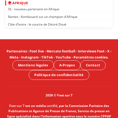
🌍 AFRIQUE
OL : nouveau partenaire en Afrique
Nantes : Kombouaré sur un champion d'Afrique
Côte d'Ivoire : le sourire de Désiré Doué
Partenaires
:
Foot live
-
Mercato football
-
Interviews Foot
-
X
-
Meta
-
Instagram
-
TikTok
-
YouTube
-
Paramètres cookies
.
Mentions légales
A-Propos
Contact
Politique de confidentialité
2026 © Foot sur 7
Foot-sur 7
est un média
certifié
, par la Commission Paritaire des
Publications et Agence de Presse de France, Service de presse en
ligne spécialisé dans l'Information sportive sous le numéro CPPAP