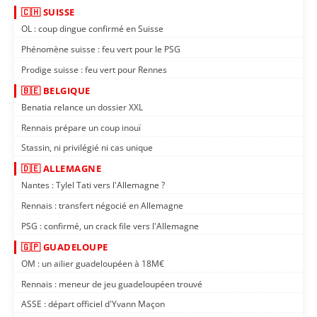
🇨🇭 SUISSE
OL : coup dingue confirmé en Suisse
Phénomène suisse : feu vert pour le PSG
Prodige suisse : feu vert pour Rennes
🇧🇪 BELGIQUE
Benatia relance un dossier XXL
Rennais prépare un coup inouï
Stassin, ni privilégié ni cas unique
🇩🇪 ALLEMAGNE
Nantes : Tylel Tati vers l'Allemagne ?
Rennais : transfert négocié en Allemagne
PSG : confirmé, un crack file vers l'Allemagne
🇬🇵 GUADELOUPE
OM : un ailier guadeloupéen à 18M€
Rennais : meneur de jeu guadeloupéen trouvé
ASSE : départ officiel d'Yvann Maçon