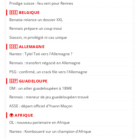
Prodige suisse : feu vert pour Rennes
🇧🇪 BELGIQUE
Benatia relance un dossier XXL
Rennais prépare un coup inouï
Stassin, ni privilégié ni cas unique
🇩🇪 ALLEMAGNE
Nantes : Tylel Tati vers l'Allemagne ?
Rennais : transfert négocié en Allemagne
PSG : confirmé, un crack file vers l'Allemagne
🇬🇵 GUADELOUPE
OM : un ailier guadeloupéen à 18M€
Rennais : meneur de jeu guadeloupéen trouvé
ASSE : départ officiel d'Yvann Maçon
🌍 AFRIQUE
OL : nouveau partenaire en Afrique
Nantes : Kombouaré sur un champion d'Afrique