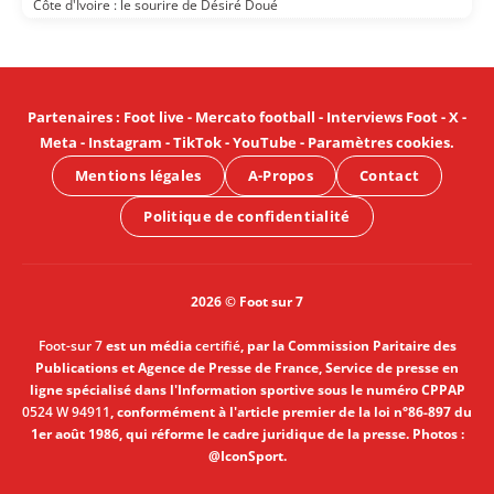
Côte d'Ivoire : le sourire de Désiré Doué
Partenaires
:
Foot live
-
Mercato football
-
Interviews Foot
-
X
-
Meta
-
Instagram
-
TikTok
-
YouTube
-
Paramètres cookies
.
Mentions légales
A-Propos
Contact
Politique de confidentialité
2026 © Foot sur 7
Foot-sur 7
est un média
certifié
, par la Commission Paritaire des
Publications et Agence de Presse de France, Service de presse en
ligne spécialisé dans l'Information sportive sous le numéro CPPAP
0524 W 94911
, conformément à l'article premier de la loi n°86-897 du
1er août 1986, qui réforme le cadre juridique de la presse. Photos :
@IconSport.