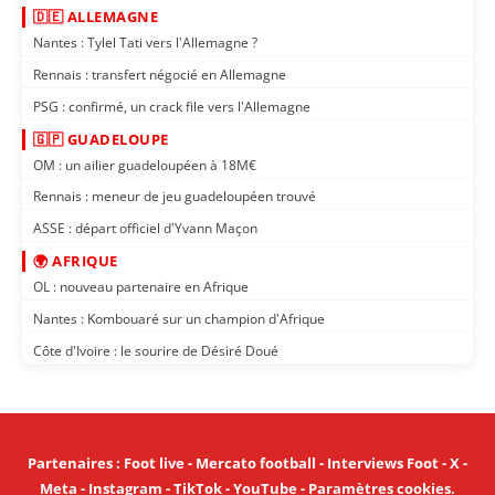
🇩🇪 ALLEMAGNE
Nantes : Tylel Tati vers l'Allemagne ?
Rennais : transfert négocié en Allemagne
PSG : confirmé, un crack file vers l'Allemagne
🇬🇵 GUADELOUPE
OM : un ailier guadeloupéen à 18M€
Rennais : meneur de jeu guadeloupéen trouvé
ASSE : départ officiel d'Yvann Maçon
🌍 AFRIQUE
OL : nouveau partenaire en Afrique
Nantes : Kombouaré sur un champion d'Afrique
Côte d'Ivoire : le sourire de Désiré Doué
Partenaires
:
Foot live
-
Mercato football
-
Interviews Foot
-
X
-
Meta
-
Instagram
-
TikTok
-
YouTube
-
Paramètres cookies
.