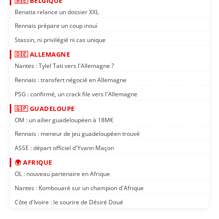
🇧🇪 BELGIQUE
Benatia relance un dossier XXL
Rennais prépare un coup inouï
Stassin, ni privilégié ni cas unique
🇩🇪 ALLEMAGNE
Nantes : Tylel Tati vers l'Allemagne ?
Rennais : transfert négocié en Allemagne
PSG : confirmé, un crack file vers l'Allemagne
🇬🇵 GUADELOUPE
OM : un ailier guadeloupéen à 18M€
Rennais : meneur de jeu guadeloupéen trouvé
ASSE : départ officiel d'Yvann Maçon
🌍 AFRIQUE
OL : nouveau partenaire en Afrique
Nantes : Kombouaré sur un champion d'Afrique
Côte d'Ivoire : le sourire de Désiré Doué