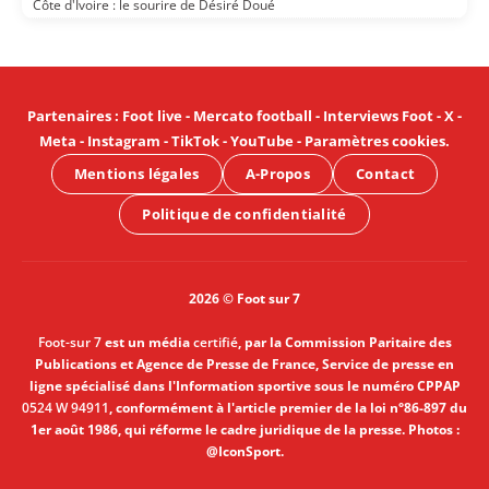
Côte d'Ivoire : le sourire de Désiré Doué
Partenaires
:
Foot live
-
Mercato football
-
Interviews Foot
-
X
-
Meta
-
Instagram
-
TikTok
-
YouTube
-
Paramètres cookies
.
Mentions légales
A-Propos
Contact
Politique de confidentialité
2026 © Foot sur 7
Foot-sur 7
est un média
certifié
, par la Commission Paritaire des
Publications et Agence de Presse de France, Service de presse en
ligne spécialisé dans l'Information sportive sous le numéro CPPAP
0524 W 94911
, conformément à l'article premier de la loi n°86-897 du
1er août 1986, qui réforme le cadre juridique de la presse. Photos :
@IconSport.