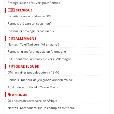
Prodige suisse : feu vert pour Rennes
🇧🇪 BELGIQUE
Benatia relance un dossier XXL
Rennais prépare un coup inouï
Stassin, ni privilégié ni cas unique
🇩🇪 ALLEMAGNE
Nantes : Tylel Tati vers l'Allemagne ?
Rennais : transfert négocié en Allemagne
PSG : confirmé, un crack file vers l'Allemagne
🇬🇵 GUADELOUPE
OM : un ailier guadeloupéen à 18M€
Rennais : meneur de jeu guadeloupéen trouvé
ASSE : départ officiel d'Yvann Maçon
🌍 AFRIQUE
OL : nouveau partenaire en Afrique
Nantes : Kombouaré sur un champion d'Afrique