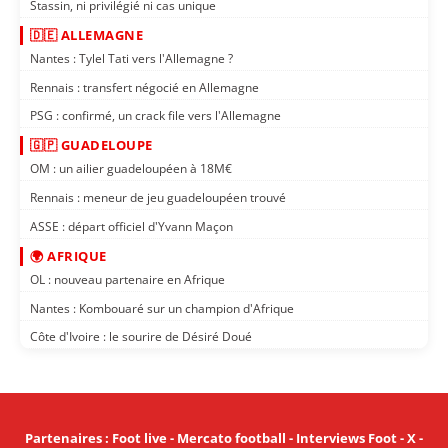
Stassin, ni privilégié ni cas unique
🇩🇪 ALLEMAGNE
Nantes : Tylel Tati vers l'Allemagne ?
Rennais : transfert négocié en Allemagne
PSG : confirmé, un crack file vers l'Allemagne
🇬🇵 GUADELOUPE
OM : un ailier guadeloupéen à 18M€
Rennais : meneur de jeu guadeloupéen trouvé
ASSE : départ officiel d'Yvann Maçon
🌍 AFRIQUE
OL : nouveau partenaire en Afrique
Nantes : Kombouaré sur un champion d'Afrique
Côte d'Ivoire : le sourire de Désiré Doué
Partenaires
:
Foot live
-
Mercato football
-
Interviews Foot
-
X
-