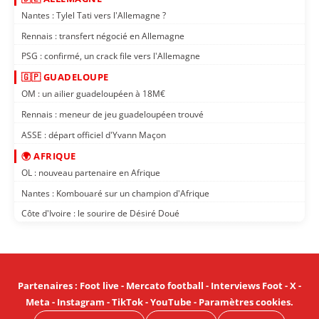
Nantes : Tylel Tati vers l'Allemagne ?
Rennais : transfert négocié en Allemagne
PSG : confirmé, un crack file vers l'Allemagne
🇬🇵 GUADELOUPE
OM : un ailier guadeloupéen à 18M€
Rennais : meneur de jeu guadeloupéen trouvé
ASSE : départ officiel d'Yvann Maçon
🌍 AFRIQUE
OL : nouveau partenaire en Afrique
Nantes : Kombouaré sur un champion d'Afrique
Côte d'Ivoire : le sourire de Désiré Doué
Partenaires
:
Foot live
-
Mercato football
-
Interviews Foot
-
X
-
Meta
-
Instagram
-
TikTok
-
YouTube
-
Paramètres cookies
.